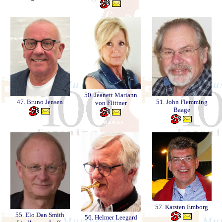
50. Jeanett Mariann
47. Bruno Jensen
51. John Flemming
von Flittner
Baage
57. Karsten Emborg
55. Elo Dan Smith
56. Helmer Leegard