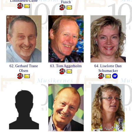
Lindharsen-Luffe
Funch
62. Gerhard Trane
63. Tom Aggerholm
64. Liselotte Dan
Olsen
Schumacker