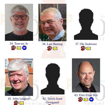
34. Tom my Jo
36. Lars Hastrup
37. Ole Andersen
43. Finn Elias Svit
41. John Lington
42. Troels Izard
Overgaard